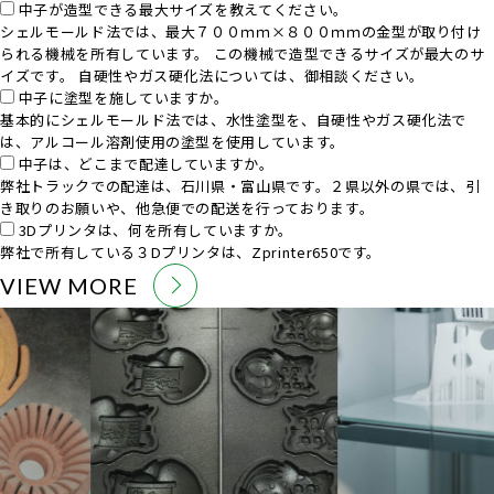
中子が造型できる最大サイズを教えてください。
シェルモールド法では、最大７００ｍｍ×８００ｍｍの金型が取り付け
られる機械を所有しています。 この機械で造型できるサイズが最大のサ
イズです。 自硬性やガス硬化法については、御相談ください。
中子に塗型を施していますか。
基本的にシェルモールド法では、水性塗型を、自硬性やガス硬化法で
は、アルコール溶剤使用の塗型を使用しています。
中子は、どこまで配達していますか。
弊社トラックでの配達は、石川県・富山県です。２県以外の県では、引
き取りのお願いや、他急便での配送を行っております。
3Dプリンタは、何を所有していますか。
弊社で所有している３Dプリンタは、Zprinter650です。
VIEW MORE