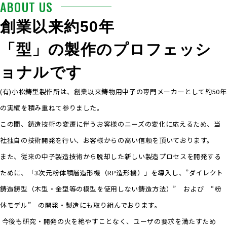
ABOUT US
創業以来約50年
「型」の製作のプロフェッシ
ョナルです
(有)小松鋳型製作所は、創業以来鋳物用中子の専門メーカーとして約50年
の実績を積み重ねて参りました。
この間、鋳造技術の変遷に伴うお客様のニーズの変化に応えるため、当
社独自の技術開発を行い、お客様からの高い信頼を頂いております。
また、従来の中子製造技術から脱却した新しい製造プロセスを開発する
ために、「3次元粉体積層造形機（RP造形機）」を導入し、”ダイレクト
鋳造鋳型（木型・金型等の模型を使用しない鋳造方法）” および “粉
体モデル” の開発・製造にも取り組んでおります。
今後も研究・開発の火を絶やすことなく、ユーザの要求を満たすため