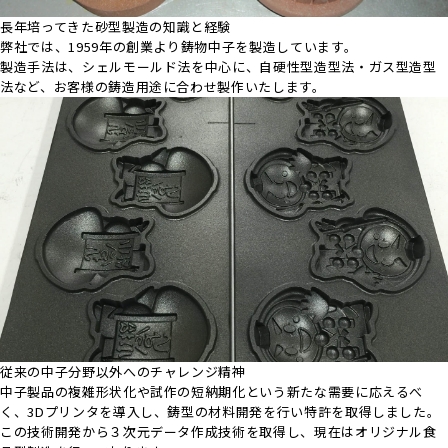
長年培ってきた砂型製造の知識と経験
弊社では、1959年の創業より鋳物中子を製造しています。
製造手法は、シェルモールド法を中心に、自硬性型造型法・ガス型造型
法など、お客様の鋳造用途に合わせ製作いたします。
従来の中子分野以外へのチャレンジ精神
中子製品の複雑形状化や試作の短納期化という新たな需要に応えるべ
く、3Dプリンタを導入し、鋳型の材料開発を行い特許を取得しました。
この技術開発から３次元データ作成技術を取得し、現在はオリジナル食