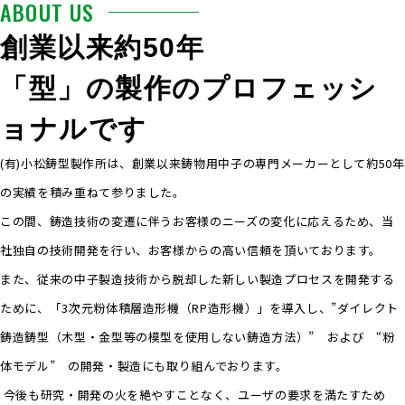
ABOUT US
創業以来約50年
「型」の製作のプロフェッシ
ョナルです
(有)小松鋳型製作所は、創業以来鋳物用中子の専門メーカーとして約50年
の実績を積み重ねて参りました。
この間、鋳造技術の変遷に伴うお客様のニーズの変化に応えるため、当
社独自の技術開発を行い、お客様からの高い信頼を頂いております。
また、従来の中子製造技術から脱却した新しい製造プロセスを開発する
ために、「3次元粉体積層造形機（RP造形機）」を導入し、”ダイレクト
鋳造鋳型（木型・金型等の模型を使用しない鋳造方法）” および “粉
体モデル” の開発・製造にも取り組んでおります。
今後も研究・開発の火を絶やすことなく、ユーザの要求を満たすため