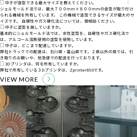
中子が造型できる最大サイズを教えてください。
シェルモールド法では、最大７００ｍｍ×８００ｍｍの金型が取り付け
られる機械を所有しています。 この機械で造型できるサイズが最大のサ
イズです。 自硬性やガス硬化法については、御相談ください。
中子に塗型を施していますか。
基本的にシェルモールド法では、水性塗型を、自硬性やガス硬化法で
は、アルコール溶剤使用の塗型を使用しています。
中子は、どこまで配達していますか。
弊社トラックでの配達は、石川県・富山県です。２県以外の県では、引
き取りのお願いや、他急便での配送を行っております。
3Dプリンタは、何を所有していますか。
弊社で所有している３Dプリンタは、Zprinter650です。
VIEW MORE